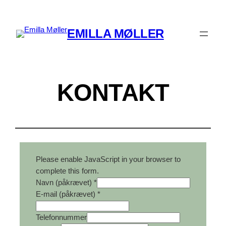
Spring
til
EMILLA MØLLER
indhold
KONTAKT
Please enable JavaScript in your browser to
complete this form.
Navn (påkrævet)
*
a
E-mail (påkrævet)
*
t
b
Telefonnummer