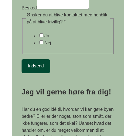
l
Besked
i
Ønsker du at blive kontaktet med henblik
v
på at blive frivillig?
*
e
k
Ja
o
Nej
n
t
a
k
Indsend
t
e
t
Jeg vil gerne høre fra dig!
Har du en god idé til, hvordan vi kan gøre byen
bedre? Eller er der noget, stort som småt, der
ikke fungerer, som det skal? Uanset hvad det
handler om, er du meget velkommen til at