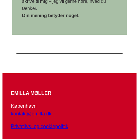
skrive til mig – jeg vil gerne høre, hvad du
tænker.
Din mening betyder noget.
EMILLA MØLLER
København
kontakt@emilla.dk
Privatlivs- og cookiepolitik